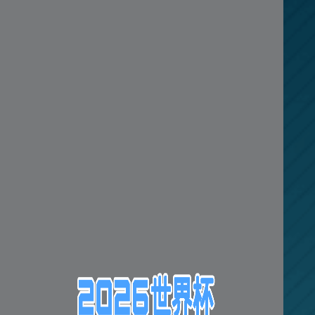
+86-0830-2578523
咨询服务：