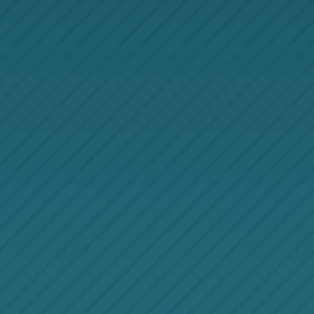
会员单位”，两江新城党工委
k1体育产品与服务
PRODUCTS AND SERVICES
k1体育园林绿化维护
公司主营城市园林绿化规划、设计、建设和维护管理，
以及园林绿化建设的投融资等