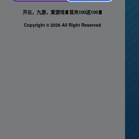
泸州龙涧溪公园项目
龙涧溪公园（高铁站片区段）工程一标段项目位于泸州市...