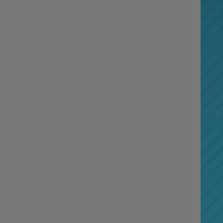
诚信施工单位，泸州市房地产业协会“2021年度AA先进
“先进基层党组织”。
查看更多