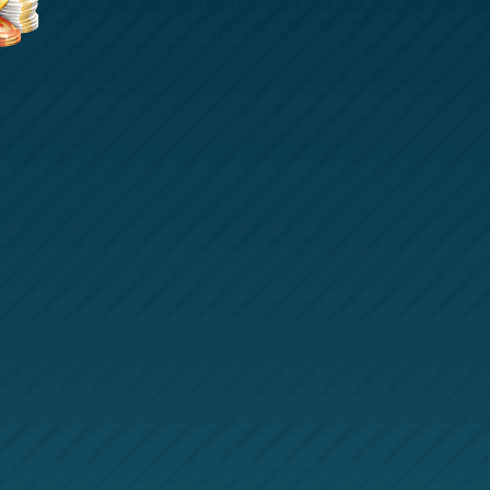
园林绿化维护
城投花木公司