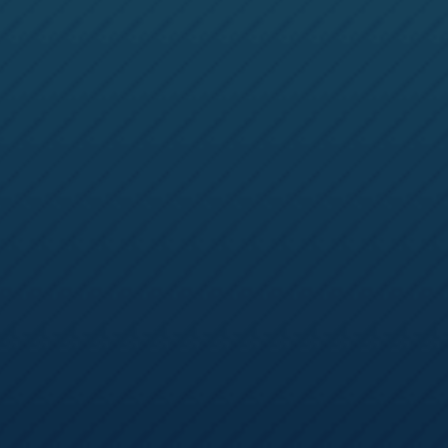
第二医教园区教育培训基地及配套服务设施建
第二医教园区教育培训基地及配套服务设施建设项目（新...