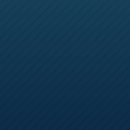
成都望山廊项目
天府望山廊项目位于成都城市双核之一的天府新区中央商...