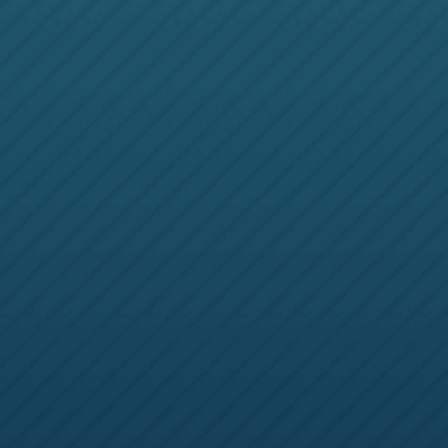
k1体育
2026-07-17
一、园林绿
的，这里的
政绿化建设
得到了...
k1体育成功案例
SUCCESS CASE