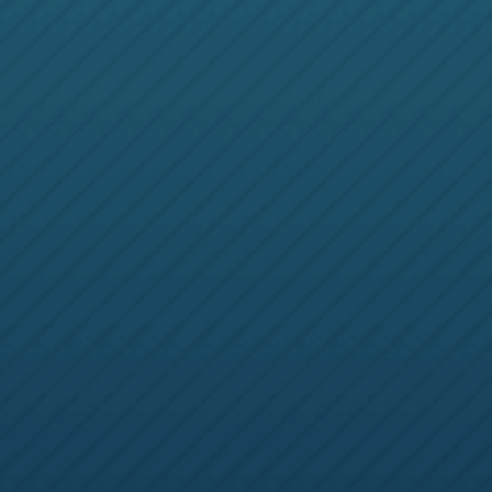
集团k1十年体育品牌 桦甸做市政绿化要哪些资质证书
化工程施工总承包资质证书 园林绿化工程施工总承包资质证书是市
的重要资质之一。该资质证书是指企业从事园林绿化工程的总承包...