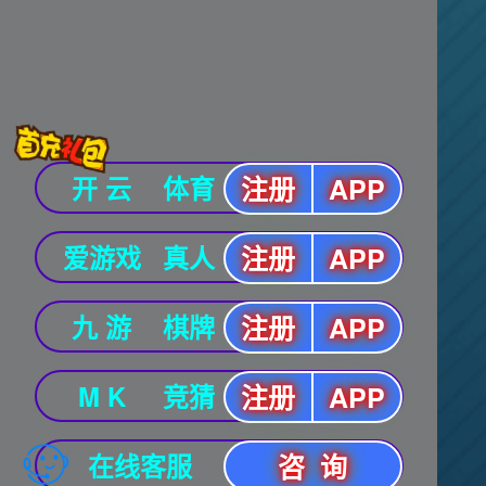
k1体育十年品牌值得信赖 无锡质量绿化工程销售价格
2026-06-05
一、无锡绿化工程的现状 无锡市的绿化工程一直以来都是十分重要
绿化覆盖率一直保持在较高的水平。随着城市的不断发展，绿化工程也