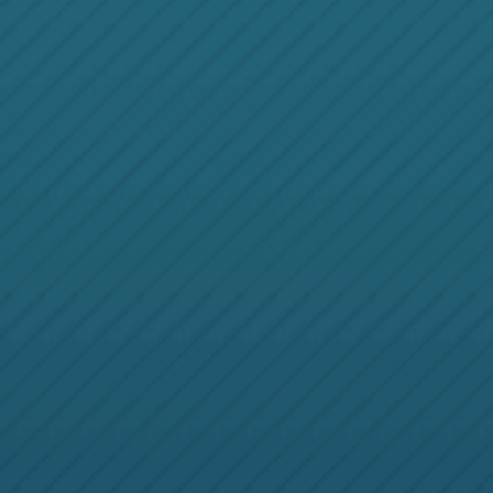
十年品牌值得信赖 成都端州区园林绿化管理中心
组织架构 成都端州区园林绿化管理中心下设多个部门，包括规划设
建设部、绿化养护部、机械设备部、行政人事部等。其中，规划设...
集团k1十年体育品牌 市政绿化工程劳务费是多少比例
程劳务费是多少比例 市政绿化工程劳务费的相关信息 市政绿化工程
在市政绿化工程中支付给劳务工的费用。根据相关规定，市政绿化...