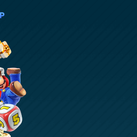
网站地图
|
TXT
|
XML
案例
信息公告
在线留言
联系K1体育
人才招聘
招标信息
V6项目管理系统